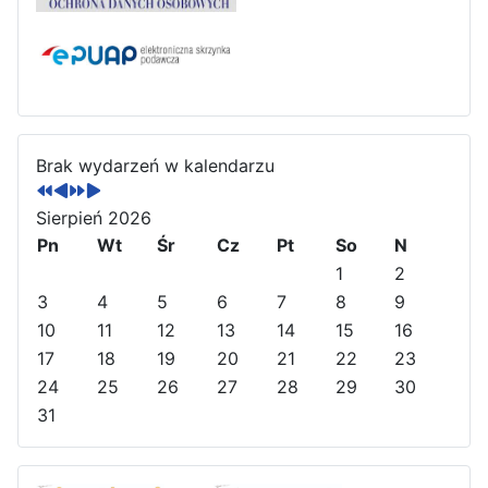
P
P
N
N
o
o
a
a
Brak wydarzeń w kalendarzu
p
p
s
s
r
r
t
t
Sierpień 2026
z
z
ę
ę
Pn
Wt
Śr
Cz
Pt
So
N
e
e
p
p
1
2
d
d
n
n
3
4
5
6
7
8
9
n
n
y
y
10
11
12
13
14
15
16
i
i
r
m
17
18
19
20
21
22
23
r
m
o
i
24
25
26
27
28
29
30
o
i
k
e
31
k
e
s
s
i
i
ą