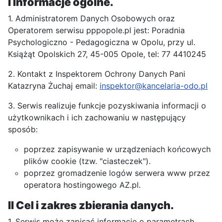
I Informacje ogólne.
1. Administratorem Danych Osobowych oraz
Operatorem serwisu pppopole.pl jest: Poradnia
Psychologiczno - Pedagogiczna w Opolu, przy ul.
Książąt Opolskich 27, 45-005 Opole, tel: 77 4410245
2. Kontakt z Inspektorem Ochrony Danych Pani
Katazryna Żuchaj email:
inspektor@kancelaria-odo.pl
3. Serwis realizuje funkcje pozyskiwania informacji o
użytkownikach i ich zachowaniu w następujący
sposób:
poprzez zapisywanie w urządzeniach końcowych
plików cookie (tzw. "ciasteczek").
poprzez gromadzenie logów serwera www przez
operatora hostingowego AZ.pl.
II Cel i zakres zbierania danych.
1. Serwis może zapisać informacje o parametrach