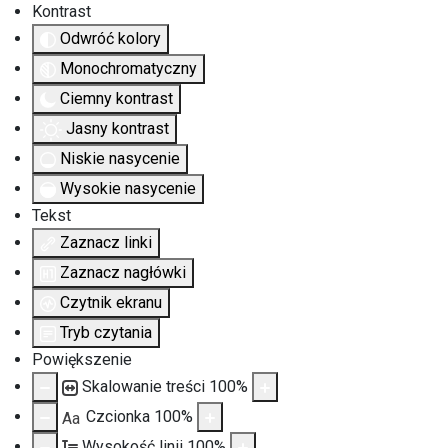
Kontrast
Odwróć kolory
Monochromatyczny
Ciemny kontrast
Jasny kontrast
Niskie nasycenie
Wysokie nasycenie
Tekst
Zaznacz linki
Zaznacz nagłówki
Czytnik ekranu
Tryb czytania
Powiększenie
Skalowanie treści
100
%
Czcionka
100
%
Aa
Wysokość linii
100
%